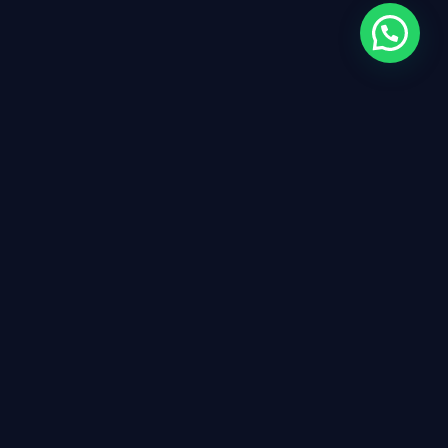
Instituto ISMEC
El Instituto Superior de Medicina Complementaria (ISMEC),
patentado en España, se consolida como una escuela
privada, online y profundamente humana.
Un espacio educativo vanguardista enfocado en la formación
no reglada dentro del marco de las medicinas alternativas.